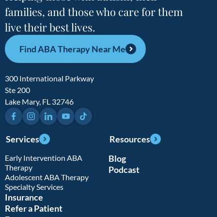
families, and those who care for them
live their best lives.
Find ABA Therapy Near Me
300 International Parkway
Ste 200
Lake Mary, FL 32746
Facebook
Instagram
LinkedIn
YouTube
TikTok
Services
Resources
Early Intervention ABA
Blog
Therapy
Podcast
Adolescent ABA Therapy
Specialty Services
Insurance
Refer a Patient